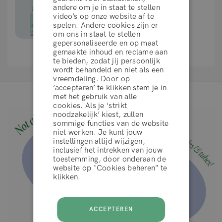
Gebruikt
3 producten
nu 3
andere om je in staat te stellen
maanden
video’s op onze website af te
spelen. Andere cookies zijn er
Bekijk alle producten
om ons in staat te stellen
gepersonaliseerde en op maat
gemaakte inhoud en reclame aan
*Resultaten kunnen variëren per persoon.
te bieden, zodat jij persoonlijk
wordt behandeld en niet als een
vreemdeling. Door op
‘accepteren’ te klikken stem je in
algemene voorwaarden
met het gebruik van alle
cookies. Als je ‘strikt
noodzakelijk’ kiest, zullen
sommige functies van de website
WEIGEREN
niet werken. Je kunt jouw
instellingen altijd wijzigen,
inclusief het intrekken van jouw
toestemming, door onderaan de
ACCEPTEER
website op "Cookies beheren" te
klikken.
ACCEPTEREN