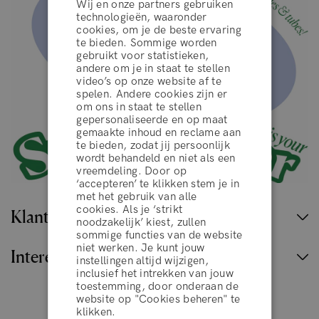
Wij en onze partners gebruiken
technologieën, waaronder
cookies, om je de beste ervaring
te bieden. Sommige worden
gebruikt voor statistieken,
andere om je in staat te stellen
video’s op onze website af te
spelen. Andere cookies zijn er
om ons in staat te stellen
gepersonaliseerde en op maat
gemaakte inhoud en reclame aan
te bieden, zodat jij persoonlijk
wordt behandeld en niet als een
vreemdeling. Door op
‘accepteren’ te klikken stem je in
algemene voorwaarden
met het gebruik van alle
cookies. Als je ‘strikt
Klantenservice
noodzakelijk’ kiest, zullen
sommige functies van de website
WEIGEREN
niet werken. Je kunt jouw
Interessante links
instellingen altijd wijzigen,
inclusief het intrekken van jouw
toestemming, door onderaan de
ACCEPTEER
website op "Cookies beheren" te
klikken.
België