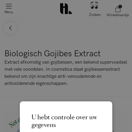
0
Menu
Zoeken
Winkelmandje
Biologisch Gojibes Extract
Extract afkomstig van gojibessen, een bekend supervoedsel
met vele voordelen. In cosmetica staat gojibessenextract
bekend om zijn krachtige anti-verouderende en
antioxiderende eigenschappen.
U hebt controle over uw
gegevens