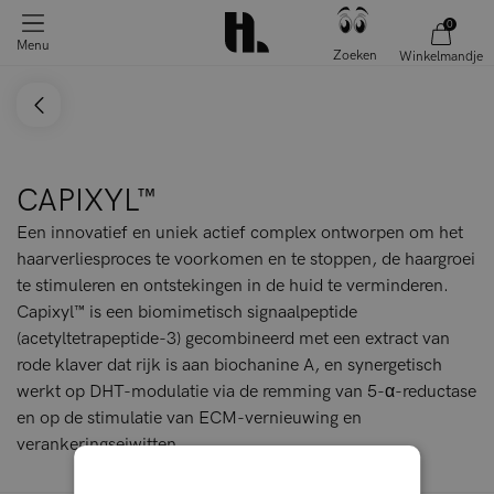
0
Menu
Zoeken
Winkelmandje
CAPIXYL™
Een innovatief en uniek actief complex ontworpen om het
haarverliesproces te voorkomen en te stoppen, de haargroei
te stimuleren en ontstekingen in de huid te verminderen.
Capixyl™ is een biomimetisch signaalpeptide
(acetyltetrapeptide-3) gecombineerd met een extract van
rode klaver dat rijk is aan biochanine A, en synergetisch
werkt op DHT-modulatie via de remming van 5-α-reductase
en op de stimulatie van ECM-vernieuwing en
verankeringseiwitten.