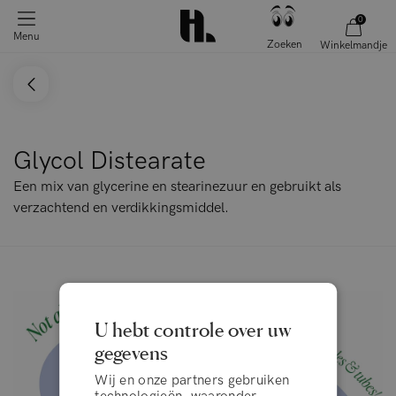
0
Menu
Zoeken
Winkelmandje
Glycol Distearate
Een mix van glycerine en stearinezuur en gebruikt als
verzachtend en verdikkingsmiddel.
U hebt controle over uw
gegevens
Wij en onze partners gebruiken