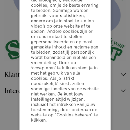
technologieën, waaronder
cookies, om je de beste ervaring
te bieden. Sommige worden
gebruikt voor statistieken,
andere om je in staat te stellen
video’s op onze website af te
spelen. Andere cookies zijn er
om ons in staat te stellen
gepersonaliseerde en op maat
gemaakte inhoud en reclame aan
te bieden, zodat jij persoonlijk
wordt behandeld en niet als een
vreemdeling. Door op
‘accepteren’ te klikken stem je in
algemene voorwaarden
Klantenservice
met het gebruik van alle
cookies. Als je ‘strikt
noodzakelijk’ kiest, zullen
sommige functies van de website
Interessante links
WEIGEREN
niet werken. Je kunt jouw
instellingen altijd wijzigen,
inclusief het intrekken van jouw
toestemming, door onderaan de
ACCEPTEER
België
website op "Cookies beheren" te
klikken.