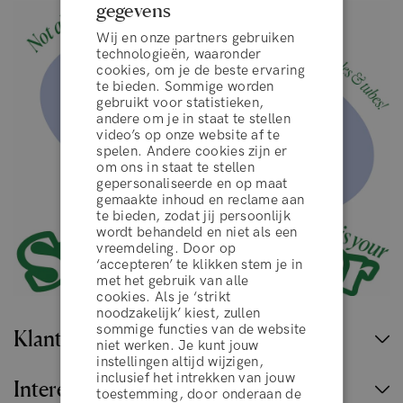
gegevens
Wij en onze partners gebruiken
technologieën, waaronder
cookies, om je de beste ervaring
te bieden. Sommige worden
gebruikt voor statistieken,
andere om je in staat te stellen
video’s op onze website af te
spelen. Andere cookies zijn er
om ons in staat te stellen
gepersonaliseerde en op maat
gemaakte inhoud en reclame aan
te bieden, zodat jij persoonlijk
wordt behandeld en niet als een
vreemdeling. Door op
‘accepteren’ te klikken stem je in
algemene voorwaarden
met het gebruik van alle
cookies. Als je ‘strikt
noodzakelijk’ kiest, zullen
sommige functies van de website
Klantenservice
WEIGEREN
niet werken. Je kunt jouw
instellingen altijd wijzigen,
inclusief het intrekken van jouw
Interessante links
toestemming, door onderaan de
ACCEPTEER