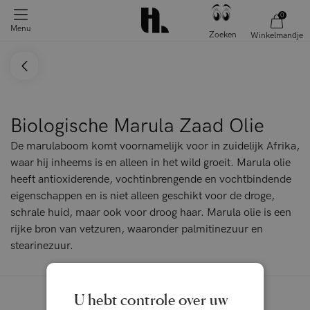
0
Menu
Zoeken
Winkelmandje
Biologische Marula Zaad Olie
De marulaboom komt voornamelijk voor in zuidelijk Afrika,
waar hij inheems is en alleen in het wild groeit. Marula olie
heeft antioxiderende, vochtinbrengende en vochtbindende
eigenschappen en is niet alleen geschikt voor de droge,
schrale huid, maar ook voor droog haar. Marula olie is een
rijke bron van vetzuren, waaronder palmitinezuur en
stearinezuur.
U hebt controle over uw