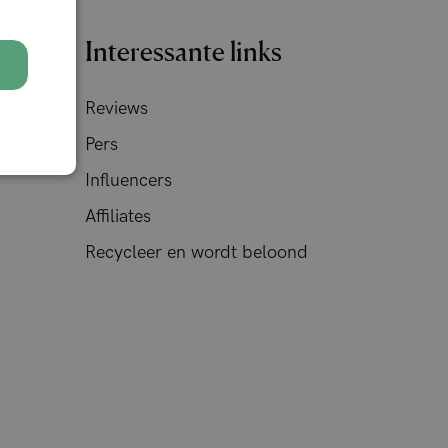
Interessante links
Reviews
Pers
Influencers
Affiliates
Recycleer en wordt beloond