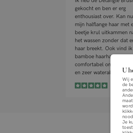
Ik heb de Detangle Brus
gekocht en ben er erg
enthousiast over. Kan nu
mijn halflange haar met 
beetje krul uitkammen n
het wassen zonder dat e
haar breekt. Ook vind ik
bamboe haarhanddoek e
comfortabel om te drag
U h
en zeer waterabsorbere
Wij 
de b
ander
Ander
maat
wordt
klikk
noodz
Je ku
toes
klikk