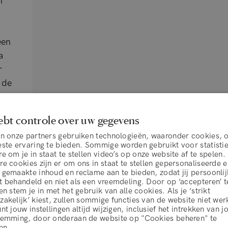
h
een
a
r
 de
rg
en
ebt controle over uw gegevens
nd.
en onze partners gebruiken technologieën, waaronder cookies, 
este ervaring te bieden. Sommige worden gebruikt voor statisti
e om je in staat te stellen video’s op onze website af te spelen.
e cookies zijn er om ons in staat te stellen gepersonaliseerde 
 gemaakte inhoud en reclame aan te bieden, zodat jij persoonlij
 behandeld en niet als een vreemdeling. Door op ‘accepteren’ t
en stem je in met het gebruik van alle cookies. Als je ‘strikt
akelijk’ kiest, zullen sommige functies van de website niet wer
nt jouw instellingen altijd wijzigen, inclusief het intrekken van 
algemene voorwaarden
temming, door onderaan de website op "Cookies beheren" te
en.