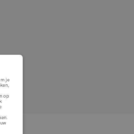
om je
eken,
en op
k
e
ken.
jouw