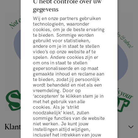
U hebt controle over uw
gegevens
Wij en onze partners gebruiken
technologieën, waaronder
cookies, om je de beste ervaring
te bieden. Sommige worden
gebruikt voor statistieken,
andere om je in staat te stellen
video’s op onze website af te
spelen. Andere cookies zijn er
om ons in staat te stellen
gepersonaliseerde en op maat
gemaakte inhoud en reclame aan
te bieden, zodat jij persoonlijk
wordt behandeld en niet als een
vreemdeling. Door op
‘accepteren’ te klikken stem je in
algemene voorwaarden
met het gebruik van alle
cookies. Als je ‘strikt
noodzakelijk’ kiest, zullen
sommige functies van de website
WEIGEREN
niet werken. Je kunt jouw
Klantenservice
instellingen altijd wijzigen,
inclusief het intrekken van jouw