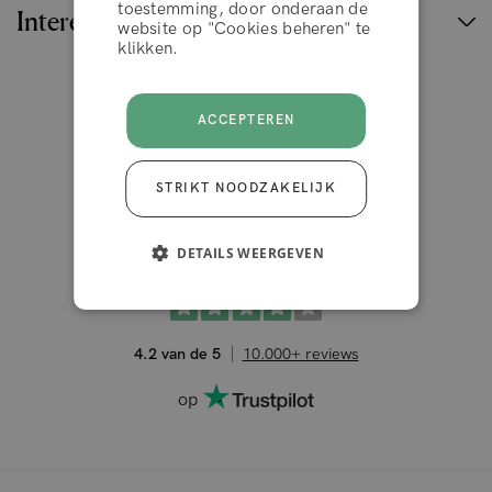
toestemming, door onderaan de
Interessante links
ACCEPTEER
website op "Cookies beheren" te
klikken.
België
ACCEPTEREN
STRIKT NOODZAKELIJK
DETAILS WEERGEVEN
4.2 van de 5
10.000+ reviews
op