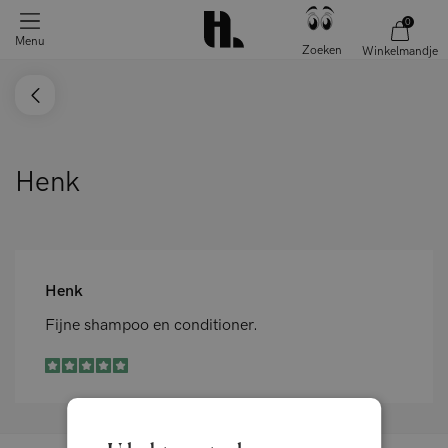
0
Menu
Zoeken
Winkelmandje
Henk
Henk
Fijne shampoo en conditioner.