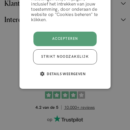
Klantenservice
inclusief het intrekken van jouw
toestemming, door onderaan de
ACCEPTEER
website op "Cookies beheren" te
Interessante links
klikken.
ACCEPTEREN
België
STRIKT NOODZAKELIJK
DETAILS WEERGEVEN
4.2 van de 5
10.000+ reviews
op