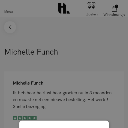
0
Menu
Zoeken
Winkelmandje
Michelle Funch
Michelle Funch
Ik heb haar hairlust haar groeien nu in 3 maanden
en maakte net een nieuwe bestelling. Het werkt!
Snelle bezorging