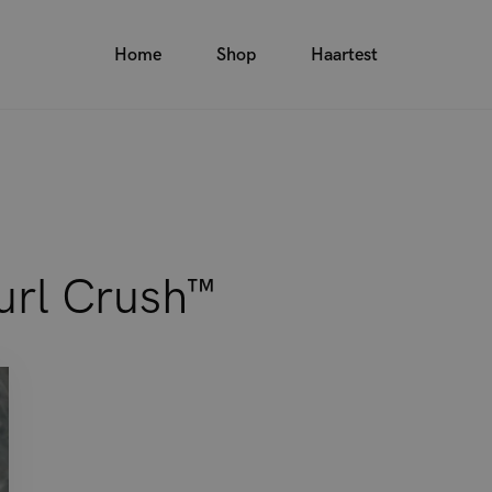
Home
Shop
Haartest
url Crush™