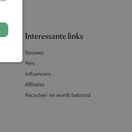
Interessante links
Reviews
Pers
Influencers
Affiliates
Recycleer en wordt beloond