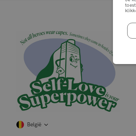
toes
klikk
België