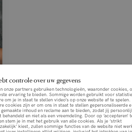
ebt controle over uw gegevens
en onze partners gebruiken technologieën, waaronder cookies, 
este ervaring te bieden. Sommige worden gebruikt voor statisti
e om je in staat te stellen video’s op onze website af te spelen.
e cookies zijn er om ons in staat te stellen gepersonaliseerde 
 gemaakte inhoud en reclame aan te bieden, zodat jij persoonlij
 behandeld en niet als een vreemdeling. Door op ‘accepteren’ t
en stem je in met het gebruik van alle cookies. Als je ‘strikt
akelijk’ kiest, zullen sommige functies van de website niet wer
nt jouw instellingen altijd wijzigen, inclusief het intrekken van 