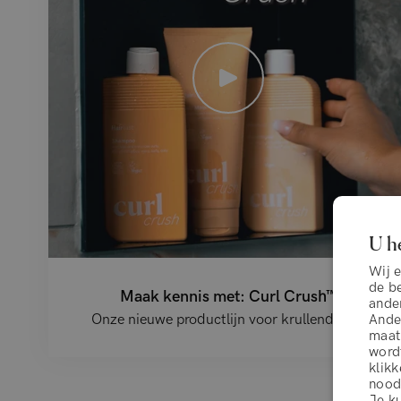
U h
Wij 
de b
Maak kennis met: Curl Crush™
ander
Onze nieuwe productlijn voor krullend haar
Ander
maat
wordt
klikk
noodz
Je ku