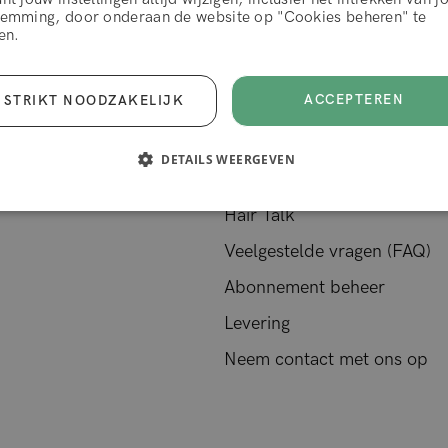
algemene voorwaarden
temming, door onderaan de website op "Cookies beheren" te
en.
WEIGEREN
ACCEPTEER
ACCEPTEREN
STRIKT NOODZAKELIJK
Klantenservice
DETAILS WEERGEVEN
Over Hairlust
Hair Talk
Veelgestelde vragen (FAQ)
Abonnement beheer
Levering
Neem contact met ons op