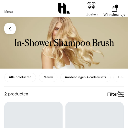
0
2 producten
Filter
Menu
Zoeken
Winkelmandje
In-Shower Shampoo Brush
Alle producten
Nieuw
Aanbiedingen + cadeausets
Haarv
2 producten
Filter