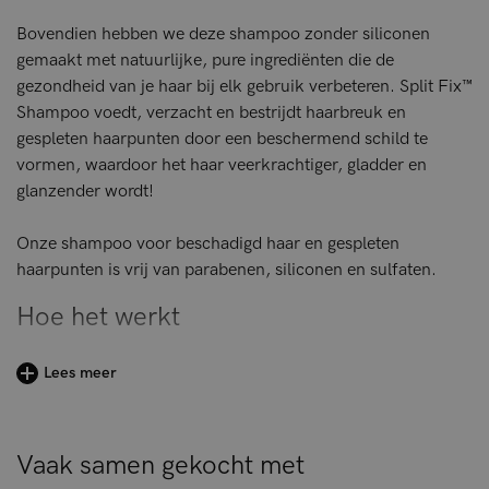
Bovendien hebben we deze shampoo zonder siliconen
gemaakt met natuurlijke, pure ingrediënten die de
gezondheid van je haar bij elk gebruik verbeteren. Split Fix™
Shampoo voedt, verzacht en bestrijdt haarbreuk en
gespleten haarpunten door een beschermend schild te
vormen, waardoor het haar veerkrachtiger, gladder en
glanzender wordt!
Onze shampoo voor beschadigd haar en gespleten
haarpunten is vrij van parabenen, siliconen en sulfaten.
Hoe het werkt
De strijd tegen gespleten haarpunten begint onder de
Lees meer
douche. Split Fix™ Shampoo is speciaal ontworpen voor wie
kampt met droog of beschadigd haar en voor wiens haar
gevoeliger is voor gespleten haarpunten en haarbreuk.
Vaak samen gekocht met