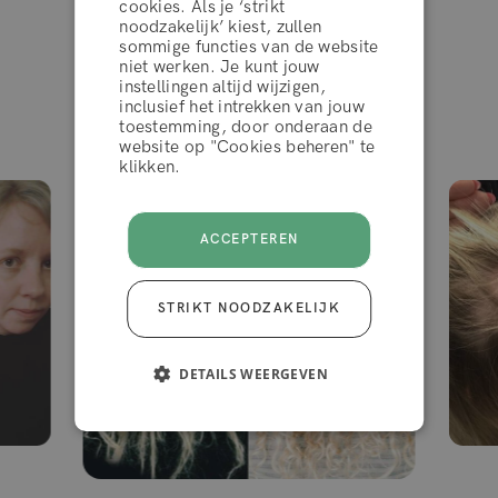
cookies. Als je ‘strikt
noodzakelijk’ kiest, zullen
Spoel grondig uit en gebruik daarna een herstellende
sommige functies van de website
WEIGEREN
niet werken. Je kunt jouw
conditioner. Gebruik
Split Fix™ Conditioner
voor het beste
instellingen altijd wijzigen,
Resultaten van klanten
resultaat.
inclusief het intrekken van jouw
toestemming, door onderaan de
ACCEPTEER
website op "Cookies beheren" te
klikken.
ACCEPTEREN
STRIKT NOODZAKELIJK
DETAILS WEERGEVEN