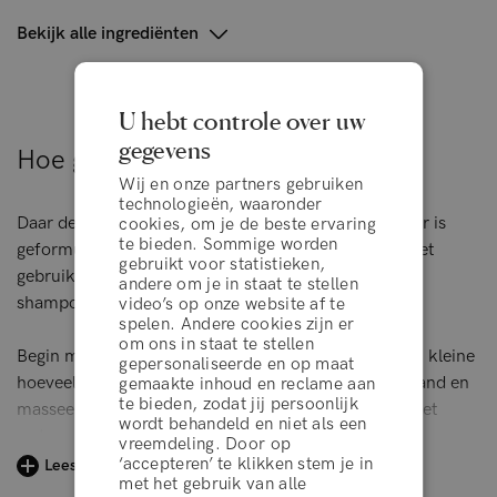
Bekijk alle ingrediënten
U hebt controle over uw
gegevens
Hoe gebruik je het product
Wij en onze partners gebruiken
technologieën, waaronder
Daar deze natuurlijke shampoo voor beschadigd haar is
cookies, om je de beste ervaring
te bieden. Sommige worden
geformuleerd zonder schuimende sulfaten, vereist het
gebruikt voor statistieken,
gebruik ervan een andere aanpak dan bij traditionele
andere om je in staat te stellen
shampoos.
video’s op onze website af te
spelen. Andere cookies zijn er
om ons in staat te stellen
Begin met je haar nat te maken met water. Breng een kleine
gepersonaliseerde en op maat
hoeveelheid Split Fix™ Shampoo in de palm van je hand en
gemaakte inhoud en reclame aan
te bieden, zodat jij persoonlijk
masseer het vervolgens in de hoofdhuid. Spoel uit met
wordt behandeld en niet als een
water en herhaal. De tweede wasbeurt activeert het
vreemdeling. Door op
schuimproces en verwijdert hardnekkige ophoping en
‘accepteren’ te klikken stem je in
algemene voorwaarden
Lees meer
met het gebruik van alle
overtollige olie uit het haar.