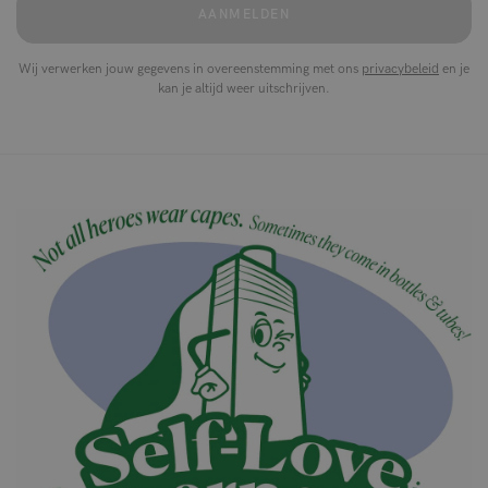
AANMELDEN
Wij verwerken jouw gegevens in overeenstemming met ons
privacybeleid
en je
kan je altijd weer uitschrijven.