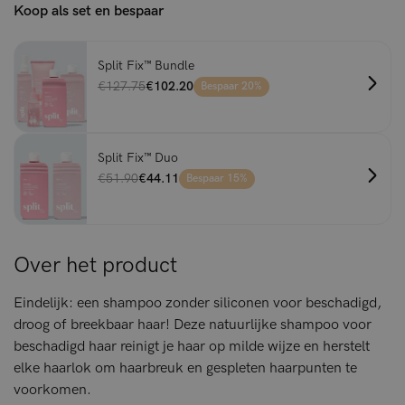
Koop als set en bespaar
Split Fix™ Bundle
€127.75
€102.20
Bespaar 20%
Split Fix™ Duo
€51.90
€44.11
Bespaar 15%
Over het product
Eindelijk: een shampoo zonder siliconen voor beschadigd,
droog of breekbaar haar! Deze natuurlijke shampoo voor
beschadigd haar reinigt je haar op milde wijze en herstelt
elke haarlok om haarbreuk en gespleten haarpunten te
voorkomen.