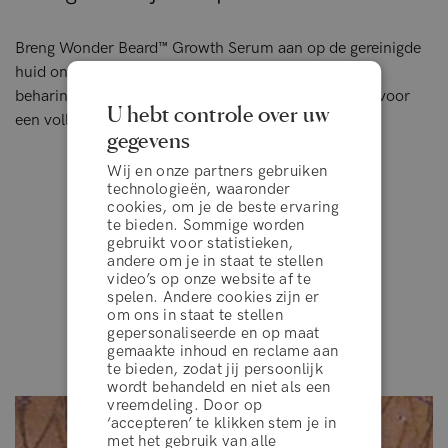
Breng Wonder Beard™ Growth Serum aan op de gereinigde
huid onder de baard, vooral op plekken met dunne
beharing. Breng het baardgroei middel dagelijks aan voor
U hebt controle over uw
een vollere baard.
gegevens
Wij en onze partners gebruiken
technologieën, waaronder
cookies, om je de beste ervaring
te bieden. Sommige worden
Resultaten van klanten
gebruikt voor statistieken,
andere om je in staat te stellen
video’s op onze website af te
spelen. Andere cookies zijn er
om ons in staat te stellen
gepersonaliseerde en op maat
gemaakte inhoud en reclame aan
te bieden, zodat jij persoonlijk
wordt behandeld en niet als een
vreemdeling. Door op
‘accepteren’ te klikken stem je in
algemene voorwaarden
met het gebruik van alle