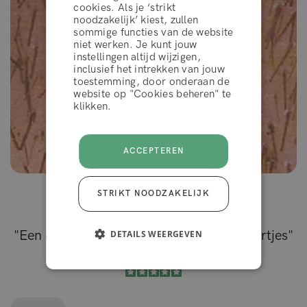
cookies. Als je ‘strikt
noodzakelijk’ kiest, zullen
sommige functies van de website
WEIGEREN
niet werken. Je kunt jouw
instellingen altijd wijzigen,
inclusief het intrekken van jouw
toestemming, door onderaan de
ACCEPTEER
website op "Cookies beheren" te
klikken.
ACCEPTEREN
STRIKT NOODZAKELIJK
Lucas Meyer
"Een duidelijke toename in het aantal haartjes"
DETAILS WEERGEVEN