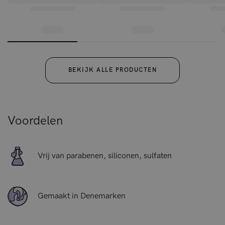
biologische aloë vera en haverextract, die de ruwe
baardharen hydrateren en verzachten. Bovendien verzorgen
ze de onderliggende huid. Het baardgroei serum trekt snel in
en laat geen vettig laagje achter.
BEKIJK ALLE PRODUCTEN
Voordelen
Vrij van parabenen, siliconen, sulfaten
Gemaakt in Denemarken