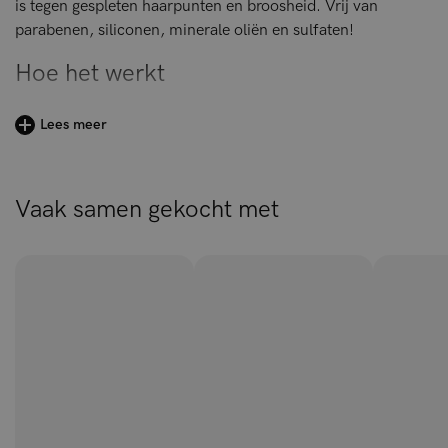
is tegen gespleten haarpunten en broosheid. Vrij van
parabenen, siliconen, minerale oliën en sulfaten!
Hoe het werkt
Als je krullend haar hebt, weet je vast al dat krullen droger
Lees meer
en kwetsbaarder zijn dan andere haartypes. Krullend haar
heeft behoefte aan extra proteïne en vocht om broos en
pluizig krullend haar te voorkomen.
Vaak samen gekocht met
Maar hoe weet je of je krullen proteïne of vocht nodig
hebben? Als je krullen sponzig, plakkerig of slap aanvoelen,
hebben ze verstevigend proteïne nodig om de haarschacht
te herstellen. Als je haar droog, ruw of pluizig aanvoelt,
heeft het behoefte aan extra vocht.
Gezond haar heeft alles te maken met een goed evenwicht
tussen proteïne en vocht. Een gebrek aan een van beiden
kan nefast zijn voor de gezondheid van je krullen. En dat is