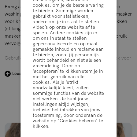
cookies, om je de beste ervaring
Breng aan op vochtig, pas gewassen haar (kies voor co-
te bieden. Sommige worden
washing of low-poo shampoo). Verdeel het proteïne masker
gebruikt voor statistieken,
voor krullen over het haar en laat 5-10 minuten intrekken
andere om je in staat te stellen
video’s op onze website af te
(of langer voor zeer beschadigd haar) om het krullen
spelen. Andere cookies zijn er
masker zijn werk te laten doen. Spoel goed uit en gebruik
om ons in staat te stellen
vervolgens Curl Crush™ Conditioner.
gepersonaliseerde en op maat
gemaakte inhoud en reclame aan
te bieden, zodat jij persoonlijk
Gebruik het Curl Crush™ Hair Mask eenmaal per week voor
wordt behandeld en niet als een
het beste resultaat.
vreemdeling. Door op
‘accepteren’ te klikken stem je in
algemene voorwaarden
Lees meer
met het gebruik van alle
cookies. Als je ‘strikt
noodzakelijk’ kiest, zullen
sommige functies van de website
WEIGEREN
niet werken. Je kunt jouw
instellingen altijd wijzigen,
Resultaten van klanten
inclusief het intrekken van jouw
toestemming, door onderaan de
ACCEPTEER
website op "Cookies beheren" te
klikken.