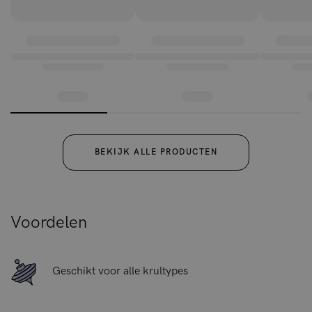
precies de taak van ons Curl Crush™ Hair Mask. Dit
intensieve, Curly Girl Method-approved haarmasker zal je
krulhaar verzorgen en krullend haar de optimale balans van
proteïne en vocht bieden. Het natuurlijke haarmasker voor
krullen bevat een actieve blend van vegan micro-proteïnen,
bamboe-extract en een hydraterend suikercomplex,
Aquaxyl™, voor intensieve verzorging en anti-pluis werking.
BEKIJK ALLE PRODUCTEN
Voordelen
Geschikt voor alle krultypes