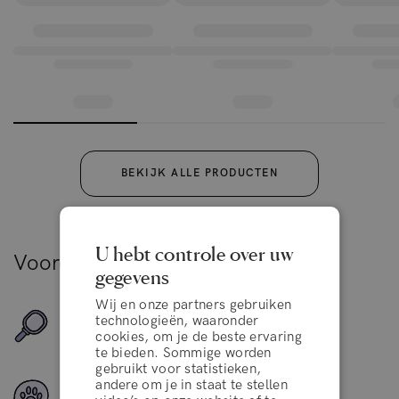
BEKIJK ALLE PRODUCTEN
U hebt controle over uw
Voordelen
gegevens
Wij en onze partners gebruiken
technologieën, waaronder
Geschikt voor alle haartypes
cookies, om je de beste ervaring
te bieden. Sommige worden
gebruikt voor statistieken,
andere om je in staat te stellen
Veganistische ingrediënten