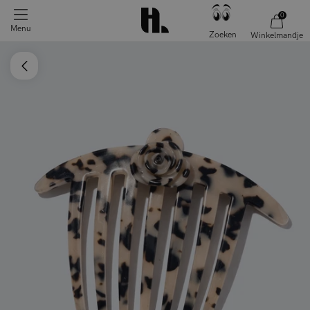
0
Menu
Zoeken
Winkelmandje