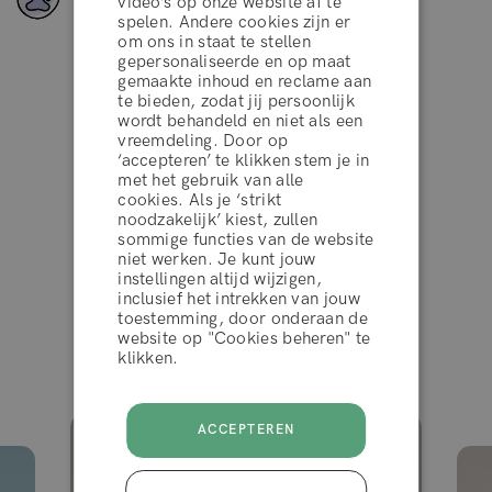
video’s op onze website af te
spelen. Andere cookies zijn er
om ons in staat te stellen
gepersonaliseerde en op maat
gemaakte inhoud en reclame aan
te bieden, zodat jij persoonlijk
wordt behandeld en niet als een
Uitstekend
vreemdeling. Door op
‘accepteren’ te klikken stem je in
algemene voorwaarden
met het gebruik van alle
cookies. Als je ‘strikt
4.2 van de 5
10.000+ reviews
noodzakelijk’ kiest, zullen
sommige functies van de website
WEIGEREN
niet werken. Je kunt jouw
op
instellingen altijd wijzigen,
inclusief het intrekken van jouw
toestemming, door onderaan de
ACCEPTEER
website op "Cookies beheren" te
Gezien in
klikken.
ACCEPTEREN