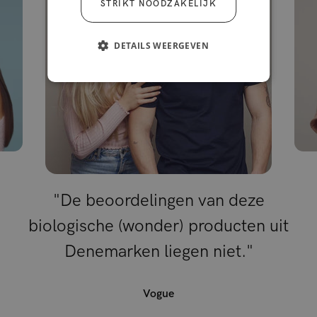
STRIKT NOODZAKELIJK
DETAILS WEERGEVEN
"De beoordelingen van deze
biologische (wonder) producten uit
Denemarken liegen niet."
Vogue