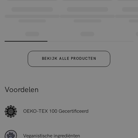
een gras, in slechts één dag tot wel 90 cm kan groeien!
De Bamboo Lyocell® die wordt gebruikt voor de Silky
Bamboo Flat Sheet is OEKO-TEX® Standard 100-
gecertificeerd. Dit internationale keurmerk garandeert dat
elke draad en elk onderdeel van het product is getest op
schadelijke stoffen, zodat je met Hairlust onnodige
chemicaliën in je dagelijks leven kunt vermijden.
BEKIJK ALLE PRODUCTEN
Het bamboe laken is verkrijgbaar in twee maten,
150x260cm (eenpersoons) en 260x260cm (tweepersoons),
zodat het geschikt is voor de meeste bed- en matrasmaten.
Voordelen
OEKO-TEX 100 Gecertificeerd
Veganistische ingrediënten