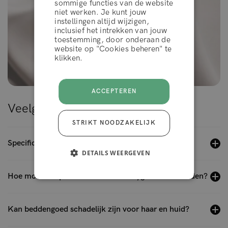
sommige functies van de website
WEIGEREN
niet werken. Je kunt jouw
instellingen altijd wijzigen,
inclusief het intrekken van jouw
toestemming, door onderaan de
ACCEPTEER
website op "Cookies beheren" te
klikken.
ACCEPTEREN
Veelgestelde vragen
STRIKT NOODZAKELIJK
Specificaties
DETAILS WEERGEVEN
Hoe moet het product onderhouden/gewassen worden?
Kan beddengoed schadelijk zijn voor haar en huid?