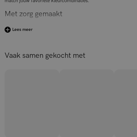
match jouw favoriete kleurcombinaties.
Met zorg gemaakt
Onze Silky Bamboo Flat Sheet is gemaakt van 100%
Lees meer
Bamboo Lyocell®, een natuurlijk hypoallergeen,
antibacterieel en geurbestendig materiaal. Bamboo
Lyocell® wordt geproduceerd uit snelgroeiende bamboe in
Vaak samen gekocht met
een gesloten circulair proces waarbij 99,7% van de
gebruikte chemicaliën wordt gerecycled. Hierdoor behoort
het tot de meest milieuvriendelijke stoffen die verkrijgbaar
zijn.
Het bamboe beddengoed wordt gemaakt van de
snelgroeiende bamboeplant. Om de stof te maken, wordt de
bamboe eerst vermalen tot een pulp. Vervolgens worden de
natuurlijke vezels uit de pulp gehaald en tot garen
gesponnen. Bamboe wordt beschouwd als een duurzame
stof omdat de bamboeplant, die wordt gecategoriseerd als