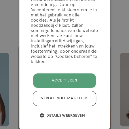
vreemdeling. Door op
op
‘accepteren’ te klikken stem je in
algemene voorwaarden
met het gebruik van alle
cookies. Als je ‘strikt
noodzakelijk’ kiest, zullen
Gezien in
sommige functies van de website
WEIGEREN
niet werken. Je kunt jouw
instellingen altijd wijzigen,
inclusief het intrekken van jouw
toestemming, door onderaan de
ACCEPTEER
website op "Cookies beheren" te
klikken.
ACCEPTEREN
STRIKT NOODZAKELIJK
DETAILS WEERGEVEN