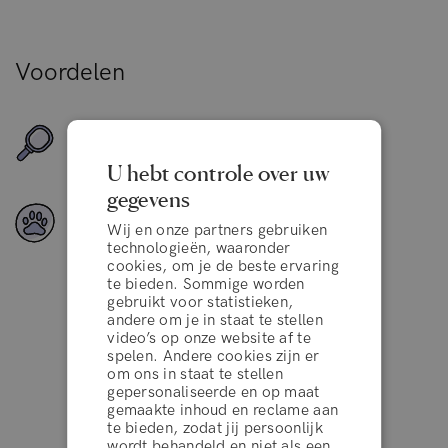
Voordelen
Geschikt voor alle haartypes
U hebt controle over uw
gegevens
Veganistische ingrediënten
Wij en onze partners gebruiken
technologieën, waaronder
cookies, om je de beste ervaring
te bieden. Sommige worden
gebruikt voor statistieken,
andere om je in staat te stellen
Uitstekend
video’s op onze website af te
spelen. Andere cookies zijn er
om ons in staat te stellen
gepersonaliseerde en op maat
gemaakte inhoud en reclame aan
4.2 van de 5
10.000+ reviews
te bieden, zodat jij persoonlijk
wordt behandeld en niet als een