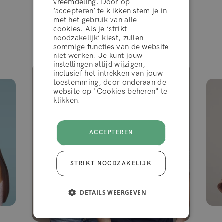
vreemdeling. Door op
‘accepteren’ te klikken stem je in
algemene voorwaarden
met het gebruik van alle
cookies. Als je ‘strikt
noodzakelijk’ kiest, zullen
Gezien in
sommige functies van de website
WEIGEREN
niet werken. Je kunt jouw
instellingen altijd wijzigen,
inclusief het intrekken van jouw
toestemming, door onderaan de
ACCEPTEER
website op "Cookies beheren" te
klikken.
ACCEPTEREN
STRIKT NOODZAKELIJK
DETAILS WEERGEVEN