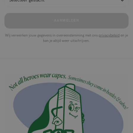
AANMELDEN
Wij verwerken jouw gegevens in overeenstemming met ons
privacybeleid
en je
kan je altijd weer uitschrijven.