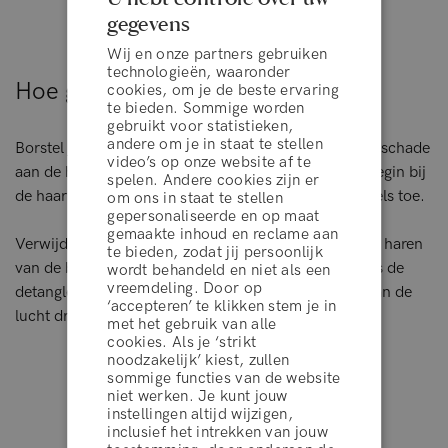
gegevens
Wij en onze partners gebruiken
technologieën, waaronder
Hoe gebruik je het product
cookies, om je de beste ervaring
te bieden. Sommige worden
gebruikt voor statistieken,
andere om je in staat te stellen
Borstel je haar voorzichtig met de ontwarborstel om schade
video’s op onze website af te
aan de haarstrengen en haarzakjes te voorkomen. Begin bij
spelen. Andere cookies zijn er
de haarpunten en werk zorgvuldig naar de haarwortels toe.
om ons in staat te stellen
gepersonaliseerde en op maat
gemaakte inhoud en reclame aan
Verwijder bij het reinigen van de haarborstel eerst de haren
te bieden, zodat jij persoonlijk
van de borstelharen en gooi ze in de prullenbak. Was de
wordt behandeld en niet als een
vreemdeling. Door op
detangler brush vervolgens met water en laat hem aan de
‘accepteren’ te klikken stem je in
algemene voorwaarden
lucht drogen met de borstelharen naar beneden.
met het gebruik van alle
cookies. Als je ‘strikt
noodzakelijk’ kiest, zullen
sommige functies van de website
WEIGEREN
niet werken. Je kunt jouw
instellingen altijd wijzigen,
Uitstekend
inclusief het intrekken van jouw