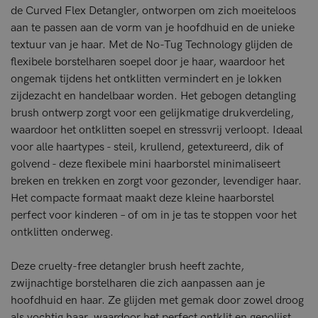
de Curved Flex Detangler, ontworpen om zich moeiteloos
aan te passen aan de vorm van je hoofdhuid en de unieke
textuur van je haar. Met de No-Tug Technology glijden de
flexibele borstelharen soepel door je haar, waardoor het
ongemak tijdens het ontklitten vermindert en je lokken
zijdezacht en handelbaar worden. Het gebogen detangling
brush ontwerp zorgt voor een gelijkmatige drukverdeling,
waardoor het ontklitten soepel en stressvrij verloopt. Ideaal
voor alle haartypes - steil, krullend, getextureerd, dik of
golvend - deze flexibele mini haarborstel minimaliseert
breken en trekken en zorgt voor gezonder, levendiger haar.
Het compacte formaat maakt deze kleine haarborstel
perfect voor kinderen – of om in je tas te stoppen voor het
ontklitten onderweg.
Deze cruelty-free detangler brush heeft zachte,
zwijnachtige borstelharen die zich aanpassen aan je
hoofdhuid en haar. Ze glijden met gemak door zowel droog
als vochtig haar, waardoor het perfect ontklit en gepolijst