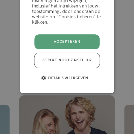
instellingen altijd wijzigen,
inclusief het intrekken van jouw
toestemming, door onderaan de
ACCEPTEER
Uitstekend
website op "Cookies beheren" te
klikken.
ACCEPTEREN
4.2 van de 5
10.000+ reviews
op
STRIKT NOODZAKELIJK
DETAILS WEERGEVEN
Gezien in