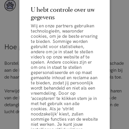
Veganistische ingrediënten
U hebt controle over uw
gegevens
Wij en onze partners gebruiken
technologieën, waaronder
cookies, om je de beste ervaring
te bieden. Sommige worden
Hoe gebruik je het product
gebruikt voor statistieken,
andere om je in staat te stellen
video’s op onze website af te
spelen. Andere cookies zijn er
Borstel je haar voorzichtig met de ontwarborstel om schade
om ons in staat te stellen
aan de haarstrengen en haarzakjes te voorkomen. Begin bij
gepersonaliseerde en op maat
de haarpunten en werk zorgvuldig naar de haarwortels toe.
gemaakte inhoud en reclame aan
te bieden, zodat jij persoonlijk
wordt behandeld en niet als een
Verwijder bij het reinigen van de haarborstel eerst de haren
vreemdeling. Door op
van de borstelharen en gooi ze in de prullenbak. Was de
‘accepteren’ te klikken stem je in
algemene voorwaarden
met het gebruik van alle
detangler brush vervolgens met water en laat hem aan de
cookies. Als je ‘strikt
lucht drogen met de borstelharen naar beneden.
noodzakelijk’ kiest, zullen
sommige functies van de website
WEIGEREN
niet werken. Je kunt jouw