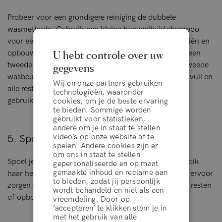
Probeer voor een grondigere reiniging de dubbele
wasmethode. Gebruik een kleine hoeveelheid shampoo
voor een snelle eerste wasbeurt om oppervlakkige oliën en
U hebt controle over uw
opbouw te verwijderen, spoel dan af en herhaal met een
tweede, kleinere hoeveelheid shampoo. Tijdens de tweede
gegevens
wasbeurt schuimt de shampoo beter en reinigt al het vuil en
Wij en onze partners gebruiken
alle resten. Dit kan effectiever zijn dan veel product
technologieën, waaronder
gebruiken in één wasbeurt.
cookies, om je de beste ervaring
te bieden. Sommige worden
gebruikt voor statistieken,
andere om je in staat te stellen
video’s op onze website af te
5. Spoel grondig uit
spelen. Andere cookies zijn er
om ons in staat te stellen
Spoel je haar goed uit na het schuimen, vooral als je dik
gepersonaliseerde en op maat
gemaakte inhoud en reclame aan
haar hebt. Nogmaals, door in delen te werken kun je ervoor
te bieden, zodat jij persoonlijk
zorgen dat je al het product verwijdert, zodat er geen resten
wordt behandeld en niet als een
of opbouw achterblijven.
vreemdeling. Door op
‘accepteren’ te klikken stem je in
algemene voorwaarden
met het gebruik van alle