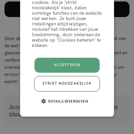
cookies. Als je ‘strikt
noodzakelijk’ kiest, zullen
LEES MEER
LEES MEER
sommige functies van de website
WEIGEREN
niet werken. Je kunt jouw
instellingen altijd wijzigen,
inclusief het intrekken van jouw
toestemming, door onderaan de
ACCEPTEER
Door deze basisstappen te volgen, beheers je de kunst van
website op "Cookies beheren" te
klikken.
de wet hair look, en transformeer je je lokken in een
glanzend meesterwerk dat moeiteloos de aandacht trekt en
verfijning uitstraalt. Laten we nu dieper ingaan op de
ACCEPTEREN
overwegingen voor verschillende haartypes en -stijlen om
ervoor te zorgen dat deze trend ook geweldig voor jou
werkt!
STRIKT NOODZAKELIJK
DETAILS WEERGEVEN
Je moet de functionele cookies accepteren om deze
inhoud te bekijken.