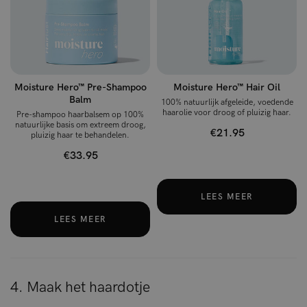
Moisture Hero™ Pre-Shampoo
Moisture Hero™ Hair Oil
Balm
100% natuurlijk afgeleide, voedende
haarolie voor droog of pluizig haar.
Pre-shampoo haarbalsem op 100%
natuurlijke basis om extreem droog,
€21.95
pluizig haar te behandelen.
€33.95
LEES MEER
LEES MEER
4. Maak het haardotje