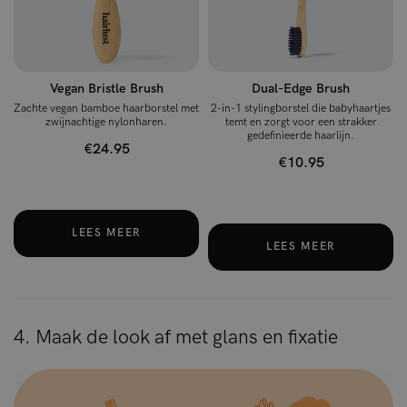
Vegan Bristle Brush
Dual-Edge Brush
Zachte vegan bamboe haarborstel met
2-in-1 stylingborstel die babyhaartjes
zwijnachtige nylonharen.
temt en zorgt voor een strakker
gedefinieerde haarlijn.
€24.95
€10.95
LEES MEER
LEES MEER
4. Maak de look af met glans en fixatie