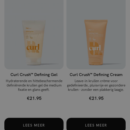
Curl Crush™ Defining Gel
Curl Crush™ Defining Cream
Hydraterende en hittebeschermende
Leave-in krullen crème voor
definiërende krullen gel die medium
gedefinieerde, pluisvrije en gezondere
fixatie en glans geeft.
krullen - zonder een plakkerig laagje.
€21.95
€21.95
LEES MEER
LEES MEER