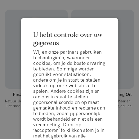
U hebt controle over uw
gegevens
Wij en onze partners gebruiken
technologieën, waaronder
cookies, om je de beste ervaring
te bieden. Sommige worden
gebruikt voor statistieken,
andere om je in staat te stellen
video’s op onze website af te
spelen. Andere cookies zijn er
Final Touch™ Hair Spray
Final Touch™ Shimmering Oil
om ons in staat te stellen
Natuurlijke haarlak zonder aerosol die
Voedende glitter olie voor haar en
gepersonaliseerde en op maat
het haar een medium fixatie en glans
lichaam die een iriserende gloed en
gemaakte inhoud en reclame aan
geeft.
glitter geeft.
te bieden, zodat jij persoonlijk
wordt behandeld en niet als een
€25.95
€21.95
vreemdeling. Door op
‘accepteren’ te klikken stem je in
algemene voorwaarden
met het gebruik van alle