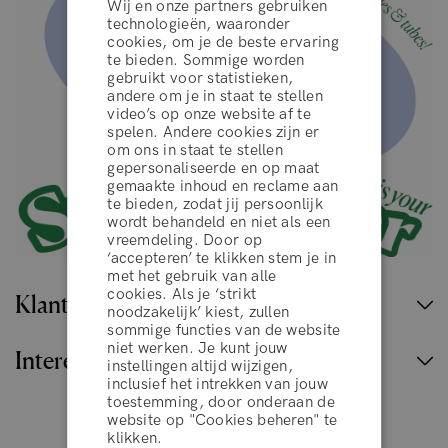
Wij en onze partners gebruiken
technologieën, waaronder
cookies, om je de beste ervaring
te bieden. Sommige worden
gebruikt voor statistieken,
andere om je in staat te stellen
video’s op onze website af te
spelen. Andere cookies zijn er
om ons in staat te stellen
gepersonaliseerde en op maat
gemaakte inhoud en reclame aan
te bieden, zodat jij persoonlijk
wordt behandeld en niet als een
vreemdeling. Door op
‘accepteren’ te klikken stem je in
algemene voorwaarden
met het gebruik van alle
cookies. Als je ‘strikt
Klantenservice
noodzakelijk’ kiest, zullen
sommige functies van de website
WEIGEREN
niet werken. Je kunt jouw
Interessante links
instellingen altijd wijzigen,
inclusief het intrekken van jouw
toestemming, door onderaan de
ACCEPTEER
website op "Cookies beheren" te
klikken.
België