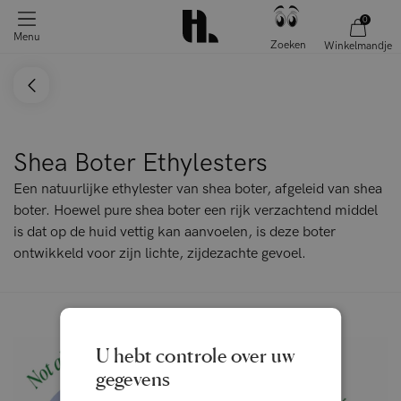
0
Menu
Zoeken
Winkelmandje
Shea Boter Ethylesters
Een natuurlijke ethylester van shea boter, afgeleid van shea
boter. Hoewel pure shea boter een rijk verzachtend middel
is dat op de huid vettig kan aanvoelen, is deze boter
ontwikkeld voor zijn lichte, zijdezachte gevoel.
U hebt controle over uw
gegevens