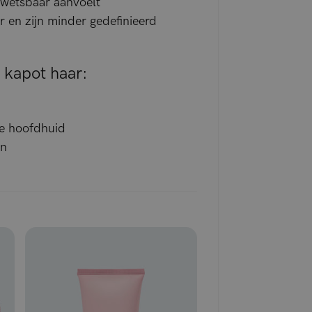
kwetsbaar aanvoelt
er en zijn minder gedefinieerd
 kapot haar:
de hoofdhuid
in