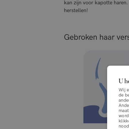
kan zijn voor kapotte haren.
herstellen!
Gebroken haar ver
U h
Wij 
de b
ander
Ander
maat
wordt
klikk
noodz