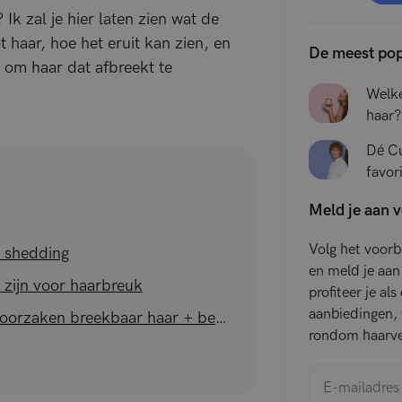
Ik zal je hier laten zien wat de
 haar, hoe het eruit kan zien, en
De meest pop
 om haar dat afbreekt te
Welke
haar?
Dé Cu
favor
stapp
Meld je aan 
Volg het voor
 shedding
en meld je aan
 zijn voor haarbreuk
profiteer je al
aanbiedingen, t
12 Veelvoorkomende oorzaken breekbaar haar + behandelingen
rondom haarve