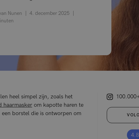
 van Nunen
4. december 2025
minuten
en heel simpel zijn, zoals het
100.000+
d haarmasker
om kapotte haren te
n een borstel die is ontworpen om
VOLG
4.