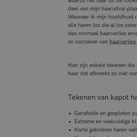
waaruit het haar uit de folli
deel van mijn haaruitval pla
Wanneer ik mijn hoofdhuid 
alle haren los die al los zat
dan normaal haarverlies erv
en oorzaken van
haarverlies
Hier zijn enkele tekenen di
haar dat afbreekt en niet n
Tekenen van kapot ha
Gerafelde en gespleten p
Extreme en veelvuldige kl
Korte gebroken haren vall