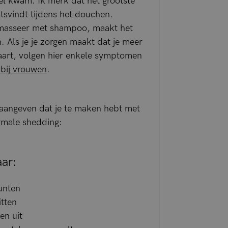
kel kwam. Ik merk dat het grootste
atsvindt tijdens het douchen.
masseer met shampoo, maakt het
en. Als je je zorgen maakt dat je meer
aart, volgen hier enkele symptomen
 bij vrouwen
.
e aangeven dat je te maken hebt met
ormale shedding:
ar:
unten
itten
en uit