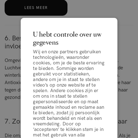
LEES MEER
U hebt controle over uw
6. Beschermt haar tegen schadelijke
gegevens
invloeden van buitenaf
Wij en onze partners gebruiken
technologieën, waaronder
Omgevingsfactoren kunnen je haar ernstig aantasten.
cookies, om je de beste ervaring
Luchtvervuiling, UV-straling, hard water en zelfs koude
te bieden. Sommige worden
gebruikt voor statistieken,
winterlucht kunnen je haar uitdrogen en beschadigen.
andere om je in staat te stellen
Antioxidant-rijke leave-in conditioners beschermen je haar
video’s op onze website af te
tegen de vrije radicalen uit je omgeving en houden je haar
spelen. Andere cookies zijn er
om ons in staat te stellen
gezond.
gepersonaliseerde en op maat
gemaakte inhoud en reclame aan
te bieden, zodat jij persoonlijk
wordt behandeld en niet als een
7. Zorgt voor kleurbehoud bij geverfd haar
vreemdeling. Door op
‘accepteren’ te klikken stem je in
algemene voorwaarden
met het gebruik van alle
Die omgevingsfactoren die zojuist werden genoemd? Als je