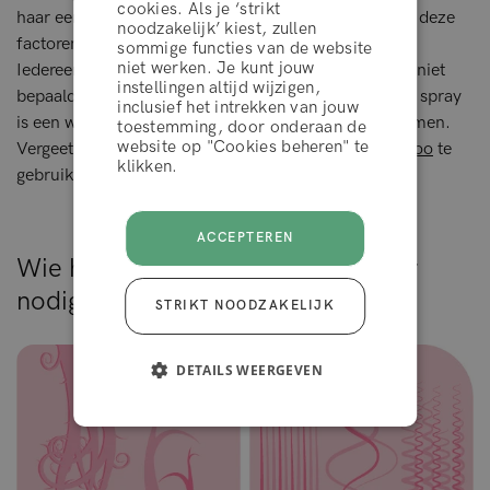
cookies. Als je ‘strikt
haar een kleurbehandeling heeft ondergaan, kunnen deze
noodzakelijk’ kiest, zullen
factoren ervoor zorgen dat je kleur sneller vervaagt.
sommige functies van de website
WEIGEREN
niet werken. Je kunt jouw
Iedereen weet dat professionele kleurbehandelingen niet
instellingen altijd wijzigen,
bepaald goedkoop zijn, dus een leave-in conditioner spray
inclusief het intrekken van jouw
is een waardevolle investering om je haar te beschermen.
toestemming, door onderaan de
ACCEPTEER
website op "Cookies beheren" te
Vergeet ook niet om een
kleurbeschermende shampoo
te
klikken.
gebruiken!
ACCEPTEREN
Wie heeft een leave-in conditioner
nodig?
STRIKT NOODZAKELIJK
DETAILS WEERGEVEN