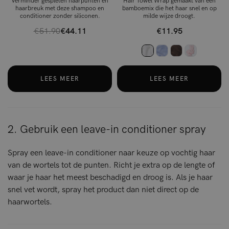
Verminder gespleten haarpunten en
Hair Towel Wrap gemaakt van een
haarbreuk met deze shampoo en
bamboemix die het haar snel en op
conditioner zonder siliconen.
milde wijze droogt.
€51.90
€44.11
€11.95
LEES MEER
LEES MEER
2. Gebruik een leave-in conditioner spray
Spray een leave-in conditioner naar keuze op vochtig haar
van de wortels tot de punten. Richt je extra op de lengte of
waar je haar het meest beschadigd en droog is. Als je haar
snel vet wordt, spray het product dan niet direct op de
haarwortels.